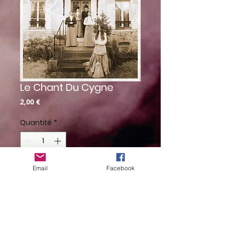
Le Chant Du Cygne
Prix
2,00 €
Quantité
*
Email
Facebook
Ajouter au panier
By Brice Bedouet
Photographie inspirée du titre "Le