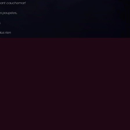
rmant cauchemar!
 poupées...
,
plus rien