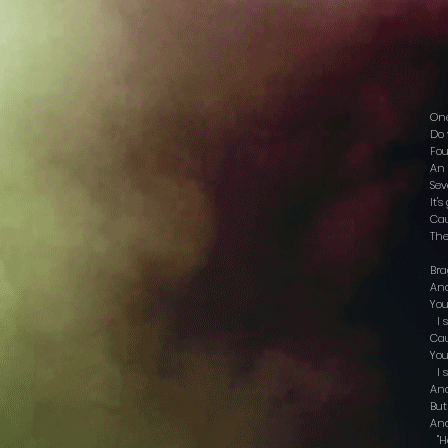
One
Do
Fou
An 
Sev
It'
Cau
The
Bra
And
You
I s
Cau
You
I s
And
But
And
"He