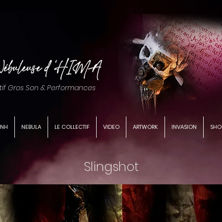
tif Gros Son & Performances
LNH
NEBULA
LE COLLECTIF
VIDEO
ARTWORK
INVASION
SHO
Slingshot