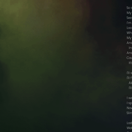
So 
My
See
I’m
Loo
Wh
My 
And
Int
And
Cau
It'
I'll
I'll
Alo
I'l
I w
I s
Now
Sli
La
We