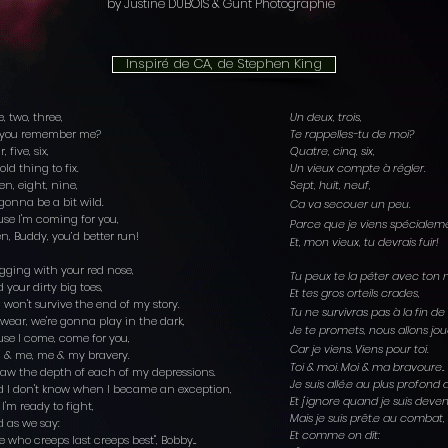
by Justine DUBOIS & Gunt Photographie
Inspiré de CA, de Stephen King
, two, three,
Un deux, trois,
 you remember me?
Te rappelles-tu de moi?
r, five, six,
Quatre, cinq, six,
old thing to fix.
Un vieux compte à régler.
en, eight, nine,
Sept, huit, neuf,
s gonna be a bit wild.
Ca va secouer un peu.
se I'm coming for you,
Parce que je viens spécialeme
n, Buddy, you’d better run!
Et, mon vieux, tu devrais fuir!
gging with your red nose,
Tu peux te la péter avec ton
 your dirty big toes,
Et tes gros orteils crades,
 won't survive the end of my story.
Tu ne survivras pas à la fin de
wear, we're gonna play in the dark,
Je te promets, nous allons jou
se I come, come for you,
Car je viens. Viens pour toi.
 & me, me & my bravery.
Toi & moi. Moi & ma bravoure..
aw the depth of each of my depressions.
Je suis allé.e au plus profond
 I don't know when I became an exception,
Et j'ignore quand je suis deven
 I'm ready to fight,
Mais je suis prêt.e au combat
 as we say:
Et comme on dit:
 who creeps last creeps best", Bobby...