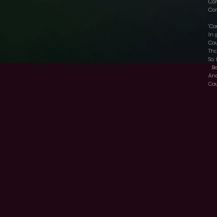
Com
Com
‘Ca
In 
Cau
Tha
So,
Be
An
Cau