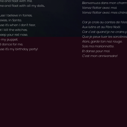
e and float with me.
Bienvenu.e.s dans mon cha
e and float with all my dolls...
Venez flotter avec moi.
Venez flotter avec mes chères
use I believe in fairies,
pixies, in Santa.
Car je crois au contes de fées
se it's when I don't fear,
Aux lutins et au Père Noël.
t I kill the witches.
Car c'est quand je ne crains 
 keep your red nose,
Que je peux tuer les sorcières.
 my puppet.
Alors, garde ton nez rouge,
d dance for me,
Sois ma marionnette.
se it's my birthday party!
Et danse pour moi.
C'est mon anniversaire!