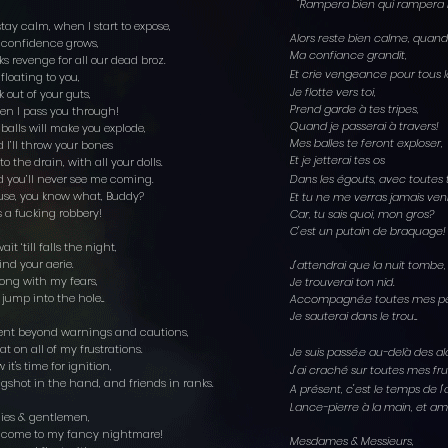
"Rampera bien qui rampera le 
stay calm, when I start to expose,
Alors reste bien calme, qua
 confidence grows,
Ma confiance grandit,
ks revenge for all our dead broz.
Et crie vengeance pour tous l
 floating to you,
Je flotte vers toi,
k out of your guts,
Prend garde à tes tripes,
en I pass you through!
Quand je passerai à travers
balls will make you explode,
Mes balles te feront exploser,
 I’ll throw your bones
Et je jetterai tes os
o the drain, with all your dolls.
 you’ll never see me coming.
Dans les égouts, avec toutes
se, you know what, Buddy?
Et tu ne me verras jamais ven
s a fucking robbery!
Car, tu sais quoi, mon gros?
C'est un putain de braquage!
 wait ‘till falls the night,
 find your aerie.
J'attendrai que la nuit tombe,
ng with my fears,
Je trouverai ton nid.
l jump into the hole...
Accompagné.e toutes mes pe
Je sauterai dans le trou...
ent beyond warnings and cautions,
pat on all of my frustrations.
Je suis passé.e au-delà des 
 it's time for ignition,
J'ai craché sur toutes mes fr
ngshot in the hand, and friends in ranks.
A présent, c'est le temps de l
Lance-pierre à la main, et ami.
dies & gentlemen,
lcome to my fancy nightmare!
Mesdames & Messieurs,